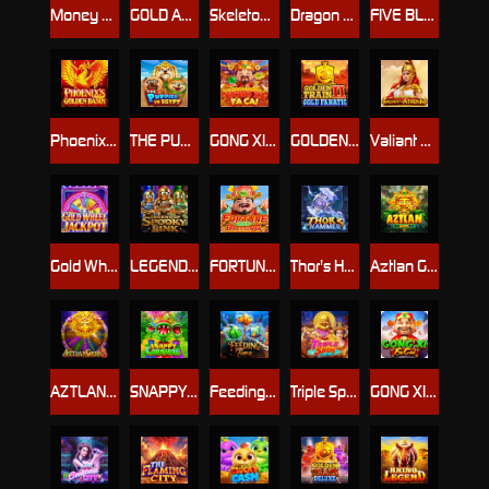
Money Piggies
GOLD AROWANA
Skeleton Thief
Dragon Link Fortune
FIVE BLESSINGS ARRIVE
Phoenix's Golden Basin
THE PUPPIES IN EGYPT
GONG XI FA CAI
GOLDEN TRAIN 2
Valiant of Athena
Gold Wheel Jackpot
LEGEND OF SPOOKY LINK
FORTUNE GOD BLESSING
Thor's Hammer
Aztlan Gems
AZTLAN GEMS2
SNAPPY CARNIVAL
Feeding Time
Triple Spin Xtreme
GONG XI FA CAI