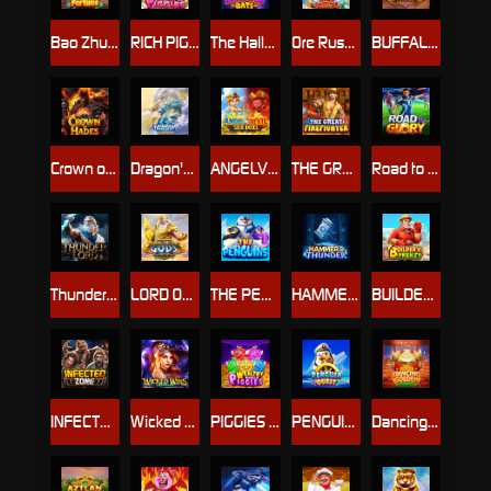
Bao Zhu Fortune
RICH PIGGIES
The Hallowin Bats
Ore Rush: Cart Collector
BUFFALO LEGEND
Crown of Hades
Dragon's Blaze Link
ANGELVSDEVIL SEA DUEL
THE GREAT FIREFIGHTER
Road to Glory
Thunder Lord
LORD OF THE GODS
THE PENGUINS
HAMMER OF THUNDER
BUILDER'S FRENZY
INFECTED ZONE
Wicked Wins: Crystals
PIGGIES WEALTHY ANGELIC
PENGUIN QUEST
Dancing Golden Drums