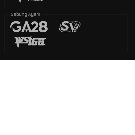
Sabung Ayam