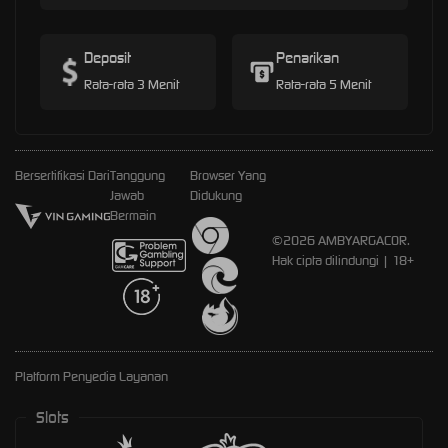
Deposit
Penarikan
Rata-rata 3 Menit
Rata-rata 5 Menit
Bersertifikasi Dari
Tanggung
Browser Yang
Jawab
Didukung
Bermain
©2026 AMBYARGACOR.
Hak cipta dilindungi | 18+
Platform Penyedia Layanan
Slots