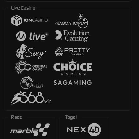
Live Casino
Race
Togel