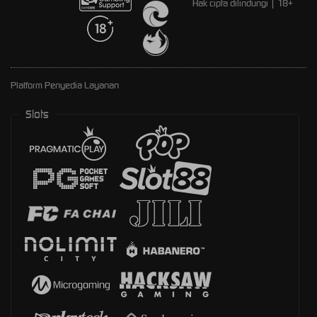
Hak cipta dilindungi | 18+
Platform Penyedia Layanan
Slots