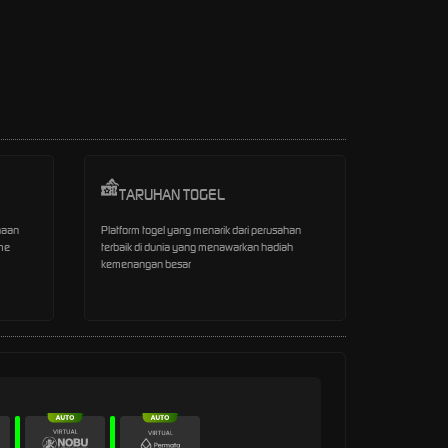
TARUHAN TOGEL
haan
Platform togel yang menarik dari perusahan
ame
terbaik di dunia yang menawarkan hadiah
kemenangan besar