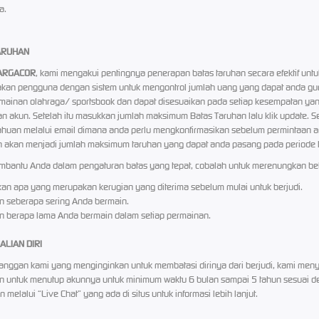
a.
ARUHAN
ARGACOR
, kami mengakui pentingnya penerapan batas taruhan secara efektif un
kan pengguna dengan sistem untuk mengontrol jumlah uang yang dapat anda guna
mainan olahraga/ sportsbook dan dapat disesuaikan pada setiap kesempatan yang
n akun. Setelah itu masukkan jumlah maksimum Batas Taruhan lalu klik update. 
huan melalui email dimana anda perlu mengkonfirmasikan sebelum permintaan an
akan menjadi jumlah maksimum taruhan yang dapat anda pasang pada periode tujuh
mbantu Anda dalam pengaturan batas yang tepat, cobalah untuk merenungkan beb
n apa yang merupakan kerugian yang diterima sebelum mulai untuk berjudi.
n seberapa sering Anda bermain.
n berapa lama Anda bermain dalam setiap permainan.
LIAN DIRI
anggan kami yang menginginkan untuk membatasi dirinya dari berjudi, kami meny
n untuk menutup akunnya untuk minimum waktu 6 bulan sampai 5 tahun sesuai d
 melalui “Live Chat” yang ada di situs untuk informasi lebih lanjut.