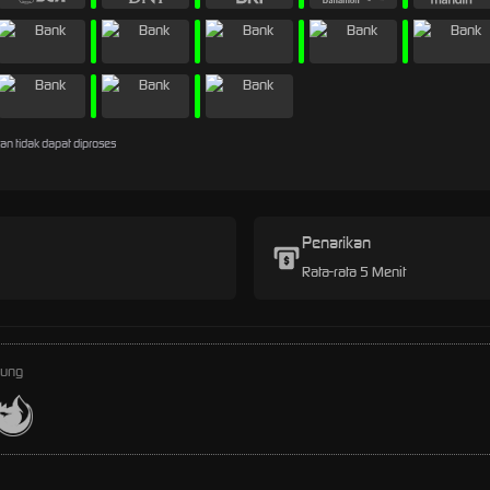
an tidak dapat diproses
Penarikan
Rata-rata 5 Menit
kung