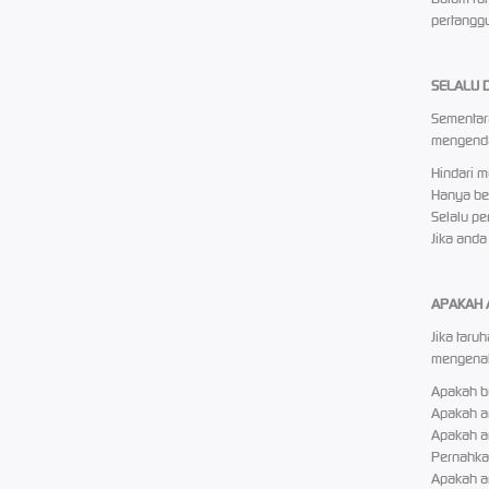
pertanggu
SELALU 
Sementara
mengenda
Hindari m
Hanya ber
Selalu p
Jika anda
APAKAH 
Jika taru
mengenal
Apakah b
Apakah an
Apakah an
Pernahka
Apakah an