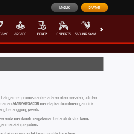
MASUK
DAFTAR
 GAME
ARCADE
POKER
E-SPORTS
SABUNG AYAM
PROMOSI
i halnya mempromosikan kesadaran akan masalah judi dan
rmainan
AMBYARGACOR
menetapkan komitmennya untuk
yang bertanggung jawab.
a anda menikmati pengalaman bertaruh di situs kami,
gan masalah perjudian.
an bahwa semua staf kami memiliki kesadaran