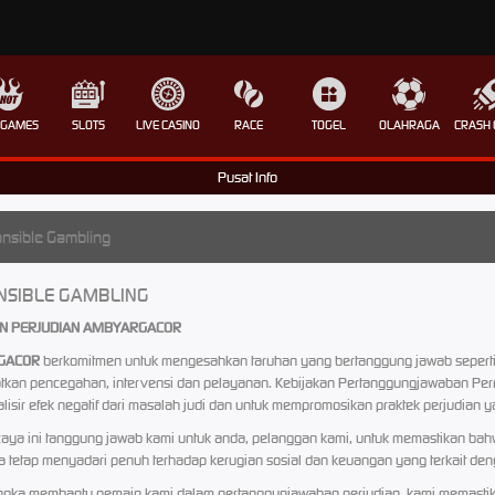
 GAMES
SLOTS
LIVE CASINO
RACE
TOGEL
OLAHRAGA
CRASH
Pusat Info
nsible Gambling
NSIBLE GAMBLING
AN PERJUDIAN AMBYARGACOR
GACOR
berkomitmen untuk mengesahkan taruhan yang bertanggung jawab sepert
tkan pencegahan, intervensi dan pelayanan. Kebijakan Pertanggungjawaban Pe
isir efek negatif dari masalah judi dan untuk mempromosikan praktek perjudian 
aya ini tanggung jawab kami untuk anda, pelanggan kami, untuk memastikan bahw
 tetap menyadari penuh terhadap kerugian sosial dan keuangan yang terkait den
ngka membantu pemain kami dalam pertanggunjawaban perjudian, kami memastik