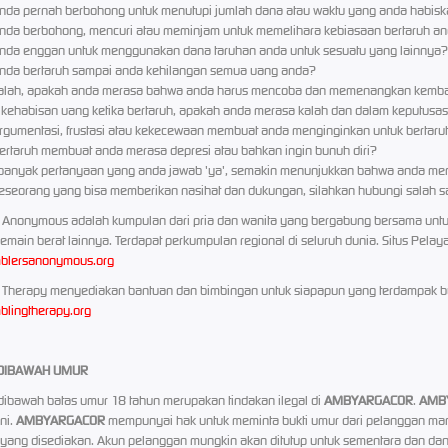
nda pernah berbohong untuk menutupi jumlah dana atau waktu yang anda habiska
nda berbohong, mencuri atau meminjam untuk memelihara kebiasaan bertaruh a
nda enggan untuk menggunakan dana taruhan anda untuk sesuatu yang lainnya?
nda bertaruh sampai anda kehilangan semua uang anda?
kalah, apakah anda merasa bahwa anda harus mencoba dan memenangkan kemba
 kehabisan uang ketika bertaruh, apakah anda merasa kalah dan dalam keputusas
gumentasi, frustasi atau kekecewaan membuat anda menginginkan untuk bertaruh
rtaruh membuat anda merasa depresi atau bahkan ingin bunuh diri?
banyak pertanyaan yang anda jawab 'ya', semakin menunjukkan bahwa anda memi
seorang yang bisa memberikan nasihat dan dukungan, silahkan hubungi salah satu 
 Anonymous adalah kumpulan dari pria dan wanita yang bergabung bersama unt
main berat lainnya. Terdapat perkumpulan regional di seluruh dunia. Situs Pela
blersanonymous.org
Therapy menyediakan bantuan dan bimbingan untuk siapapun yang terdampak buruk 
lingtherapy.org
 DIBAWAH UMUR
dibawah batas umur 18 tahun merupakan tindakan ilegal di
AMBYARGACOR
.
AMB
ni.
AMBYARGACOR
mempunyai hak untuk meminta bukti umur dari pelanggan ma
 yang disediakan. Akun pelanggan mungkin akan ditutup untuk sementara dan da