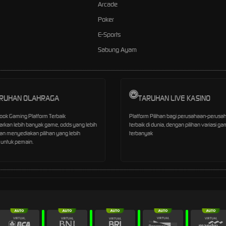
Arcade
Poker
E-Sports
Sabung Ayam
RUHAN OLAHRAGA
TARUHAN LIVE KASINO
ook Gaming Platform Terbaik
Platform Pilihan bagi perusahaan-perusa
kan lebih banyak game, odds yang lebih
terbaik di dunia, dengan pilihan variasi g
 dan menyediakan pilihan yang lebih
terbanyak
untuk pemain.