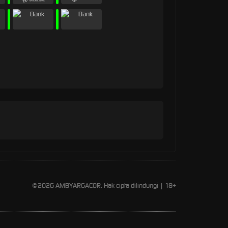
©2026 AMBYARGACOR. Hak cipta dilindungi | 18+