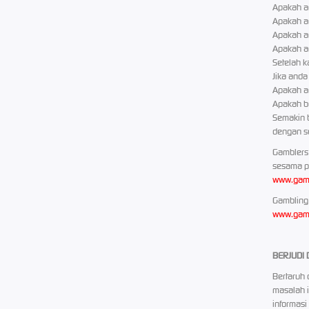
Apakah a
Apakah a
Apakah a
Apakah a
Setelah 
Jika anda
Apakah ar
Apakah be
Semakin 
dengan se
Gamblers
sesama pe
www.gam
Gambling 
www.gamb
BERJUDI
Bertaruh 
masalah i
informasi