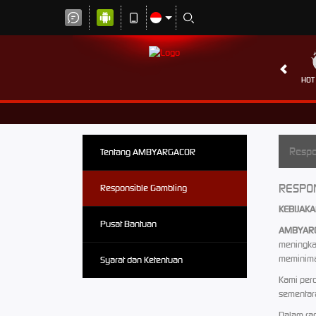
HOT
Respo
Tentang AMBYARGACOR
RESPO
Responsible Gambling
KEBIJAK
Pusat Bantuan
AMBYAR
meningka
meminimal
Syarat dan Ketentuan
Kami perc
sementara
Dalam ra