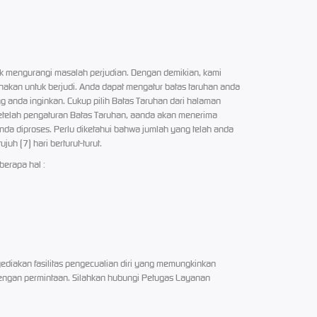
tuk mengurangi masalah perjudian. Dengan demikian, kami
kan untuk berjudi. Anda dapat mengatur batas taruhan anda
 anda inginkan. Cukup pilih Batas Taruhan dari halaman
Setelah pengaturan Batas Taruhan, aanda akan menerima
da diproses. Perlu diketahui bahwa jumlah yang telah anda
 (7) hari berturut-turut.
erapa hal :
ediakan fasilitas pengecualian diri yang memungkinkan
engan permintaan. Silahkan hubungi Petugas Layanan