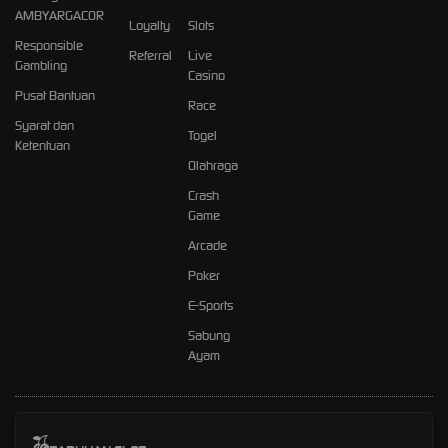
AMBYARGACOR
Loyalty
Slots
Responsible
Referral
Live
Gambling
Casino
Pusat Bantuan
Race
Syarat dan
Togel
Ketentuan
Olahraga
Crash
Game
Arcade
Poker
E-Sports
Sabung
Ayam