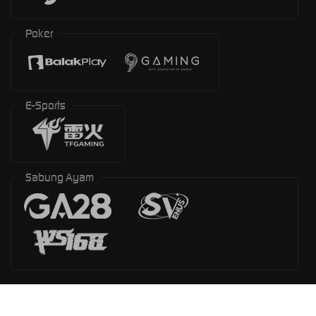
Poker
E-Sports
Sabung Ayam