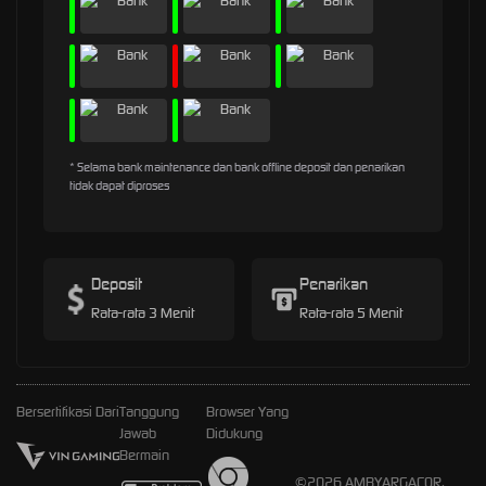
* Selama bank maintenance dan bank offline deposit dan penarikan
tidak dapat diproses
Deposit
Penarikan
Rata-rata 3 Menit
Rata-rata 5 Menit
Bersertifikasi Dari
Tanggung
Browser Yang
Jawab
Didukung
Bermain
©2026 AMBYARGACOR.