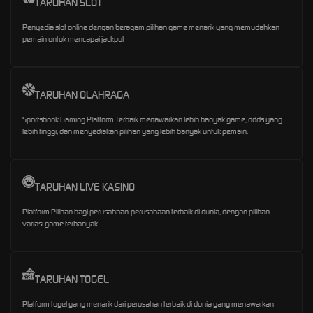
TARUHAN SLOT
Penyedia slot online dengan beragam pilihan game menarik yang memudahkan
pemain untuk mencapai jackpot
TARUHAN OLAHRAGA
Sportsbook Gaming Platform Terbaik menawarkan lebih banyak game, odds yang
lebih tinggi, dan menyediakan pilihan yang lebih banyak untuk pemain.
TARUHAN LIVE KASINO
Platform Pilihan bagi perusahaan-perusahaan terbaik di dunia, dengan pilihan
variasi game terbanyak
TARUHAN TOGEL
Platform togel yang menarik dari perusahan terbaik di dunia yang menawarkan